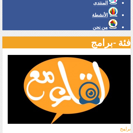
المنتدى
الأنشطة
من نحن
فئة -برامج
برامج