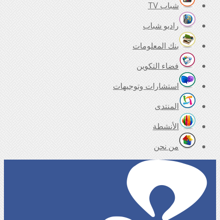
شباب TV
راديو شباب
بنك المعلومات
فضاء التكوين
استشارات وتوجيهات
المنتدى
الأنشطة
من نحن