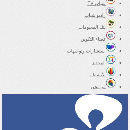
شباب TV
راديو شباب
بنك المعلومات
فضاء التكوين
استشارات وتوجيهات
المنتدى
الأنشطة
من نحن