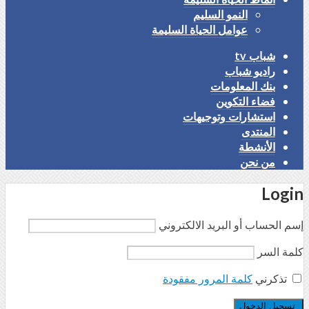
النمو السليم
عوامل الحياة السليمة
شباب tv
راديو شباب
بنك المعلومات
فضاء التكوين
استشارات وتوجيهات
المنتدى
الأنشطة
من نحن
Login
إسم الحساب أو البريد الالكتروني
كلمة السر
تذكرني
كلمة المرور مفقودة