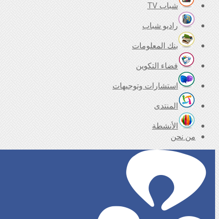
شباب TV
راديو شباب
بنك المعلومات
فضاء التكوين
استشارات وتوجيهات
المنتدى
الأنشطة
من نحن