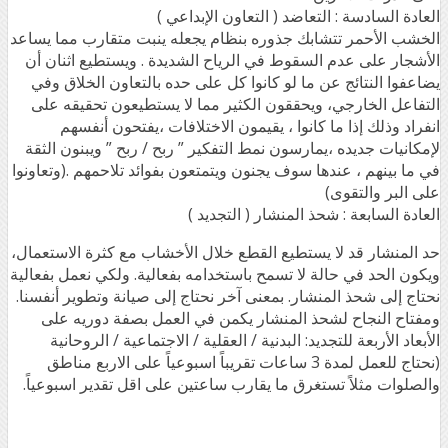
العادة السادسة : التعاضد ( التعاون الإبداعي )
الخشب الأحمر تتشابك جذوره بنظام يجعله ينبت متقارب مما يساعد
الأشجار على عدم السقوط في الرياح الشديدة . ويستطيع اثنان أن
يضاعفوا النتائج عن ما لو كانوا كل على حده بالتعاون الخلاق وفي
التفاعل الخارجي، ويحققون الكثير مما لا يستطيعون تحقيقه على
انفراد وذلك إذا ما كانوا ، يقيمون الاختلافات ،يفتحون أنفسهم
لإمكانيات جديده ،يمارسون نمط التفكير ” ربح / ربح ” ويبنون الثقة
في ما بينهم ، عندها سوف يجنون ويتمتعون بفوائد تلاحمهم .(وتعاونوا
على البر والتقوى)
العادة السابعة : شحذ المنشار ( التجديد )
حد المنشار قد لا يستطيع القطع خلال الأخشاب مع كثرة الاستعمال،
ويكون الحد في حالة لا تسمح باستخدامه بفعالية. ولكي نعمل بفعالية
نحتاج إلى شحذ المنشار. بمعنى آخر نحتاج إلى صيانة وتطوير أنفسنا.
ومفتاح النجاح لشحذ المنشار يكمن في العمل بصفة دوريه على
الأبعاد الأربعة للتجديد: البدنية / العقلية / الاجتماعية / الروحانية
(نحتاج للعمل لمدة 3 ساعات تقريباً اسبوعياً على الاربع مناطق
والصلوات مثلاً تستغرق ما يقارب ساعتين على اقل تقدير اسبوعياً.