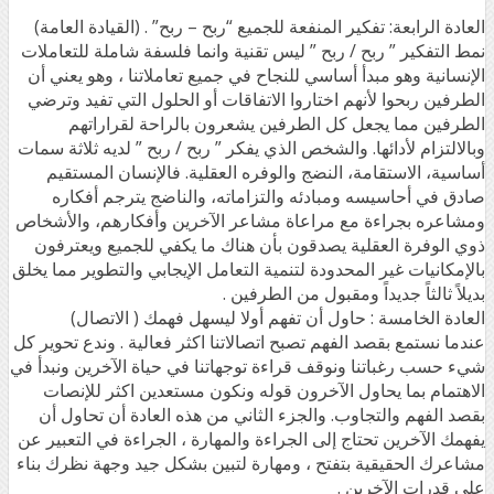
العادة الرابعة: تفكير المنفعة للجميع “ربح – ربح” . (القيادة العامة)
نمط التفكير ” ربح / ربح ” ليس تقنية وانما فلسفة شاملة للتعاملات
الإنسانية وهو مبدأ أساسي للنجاح في جميع تعاملاتنا ، وهو يعني أن
الطرفين ربحوا لأنهم اختاروا الاتفاقات أو الحلول التي تفيد وترضي
الطرفين مما يجعل كل الطرفين يشعرون بالراحة لقراراتهم
وبالالتزام لأدائها. والشخص الذي يفكر ” ربح / ربح ” لديه ثلاثة سمات
أساسية، الاستقامة، النضج والوفره العقلية. فالإنسان المستقيم
صادق في أحاسيسه ومبادئه والتزاماته، والناضج يترجم أفكاره
ومشاعره بجراءة مع مراعاة مشاعر الآخرين وأفكارهم، والأشخاص
ذوي الوفرة العقلية يصدقون بأن هناك ما يكفي للجميع ويعترفون
بالإمكانيات غير المحدودة لتنمية التعامل الإيجابي والتطوير مما يخلق
بديلاً ثالثاً جديداً ومقبول من الطرفين .
العادة الخامسة : حاول أن تفهم أولا ليسهل فهمك ( الاتصال)
عندما نستمع بقصد الفهم تصبح اتصالاتنا اكثر فعالية . وندع تحوير كل
شيء حسب رغباتنا ونوقف قراءة توجهاتنا في حياة الآخرين ونبدأ في
الاهتمام بما يحاول الآخرون قوله ونكون مستعدين اكثر للإنصات
بقصد الفهم والتجاوب. والجزء الثاني من هذه العادة أن تحاول أن
يفهمك الآخرين تحتاج إلى الجراءة والمهارة ، الجراءة في التعبير عن
مشاعرك الحقيقية بتفتح ، ومهارة لتبين بشكل جيد وجهة نظرك بناء
على قدرات الآخرين .