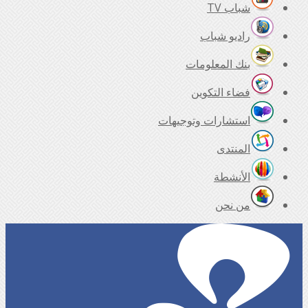
شباب TV
راديو شباب
بنك المعلومات
فضاء التكوين
استشارات وتوجيهات
المنتدى
الأنشطة
من نحن